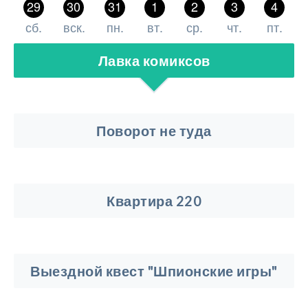
29
30
31
1
2
3
4
сб.
вск.
пн.
вт.
ср.
чт.
пт.
Лавка комиксов
Поворот не туда
Квартира 220
Выездной квест "Шпионские игры"